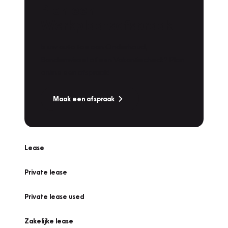
Plan een
Werkplaatsafspraak
Is uw auto toe aan Onderhoud,
Bandenwissel of een Vakantiecheck? Plan
online een afspraak!
Maak een afspraak
Lease
Private lease
Private lease used
Zakelijke lease