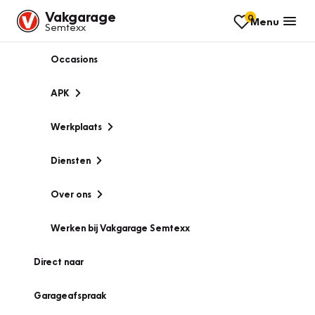
Vakgarage
0
Menu
Semtexx
Occasions
APK
Werkplaats
Diensten
Over ons
Werken bij Vakgarage Semtexx
Direct naar
Garageafspraak