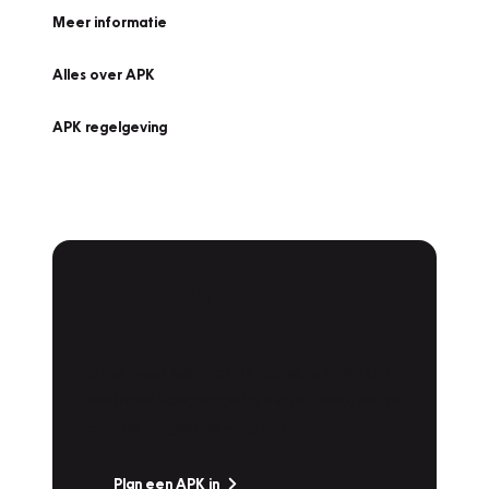
Meer informatie
Alles over APK
APK regelgeving
APK Keuring bij
Vakgarage!
Is het weer tijd voor de jaarlijkse APK? Ga
snel naar Vakgarage bij u in de buurt, en ga
zonder zorgen de weg op!
Plan een APK in