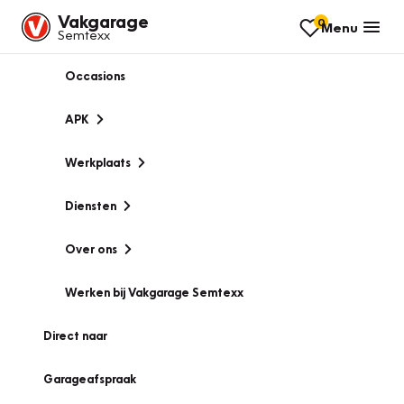
Vakgarage
0
Menu
Semtexx
Occasions
APK
Werkplaats
Diensten
Over ons
Werken bij Vakgarage Semtexx
Direct naar
Garageafspraak