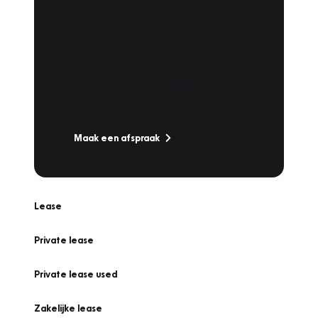
Plan een
Werkplaatsafspraak
Is uw auto toe aan Onderhoud,
Bandenwissel of een Vakantiecheck? Plan
online een afspraak!
Maak een afspraak
Lease
Private lease
Private lease used
Zakelijke lease