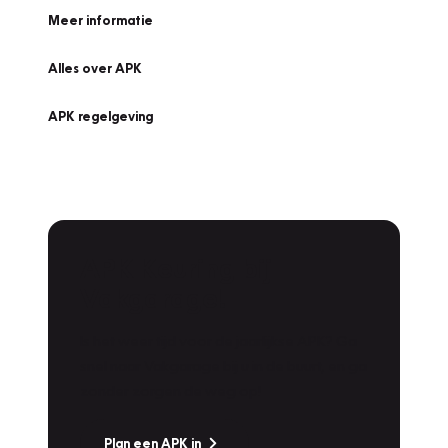
Meer informatie
Alles over APK
APK regelgeving
APK Keuring bij
Vakgarage!
Is het weer tijd voor de jaarlijkse APK? Ga
snel naar Vakgarage bij u in de buurt, en ga
zonder zorgen de weg op!
Plan een APK in