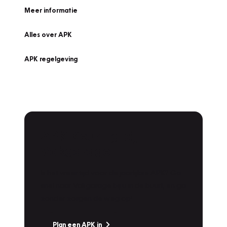
Meer informatie
Alles over APK
APK regelgeving
APK Keuring bij
Vakgarage!
Is het weer tijd voor de jaarlijkse APK? Ga
snel naar Vakgarage bij u in de buurt, en ga
zonder zorgen de weg op!
Plan een APK in