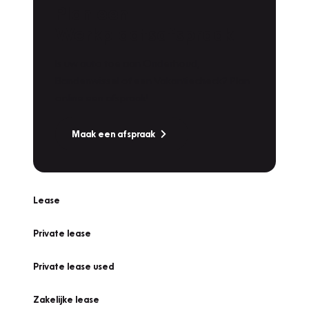
Plan een
Werkplaatsafspraak
Is uw auto toe aan Onderhoud,
Bandenwissel of een Vakantiecheck? Plan
online een afspraak!
Maak een afspraak
Lease
Private lease
Private lease used
Zakelijke lease