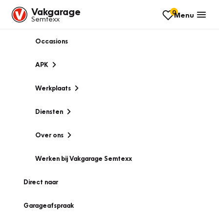
Vakgarage
0
Menu
Semtexx
Occasions
APK
Werkplaats
Diensten
Over ons
Werken bij Vakgarage Semtexx
Direct naar
Garageafspraak