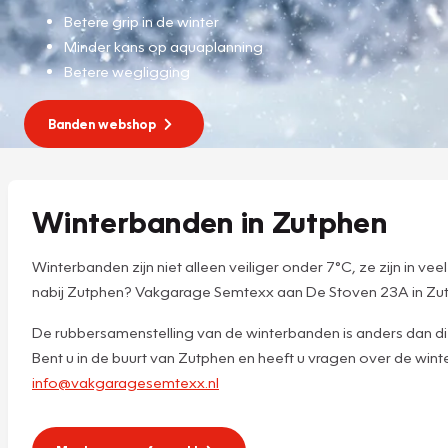
Betere grip in de winter
Minder kans op aquaplanning
Betere wegligging
Banden webshop
Winterbanden in Zutphen
Winterbanden zijn niet alleen veiliger onder 7°C, ze zijn in 
nabij Zutphen? Vakgarage Semtexx aan De Stoven 23A in Zutp
De rubbersamenstelling van de winterbanden is anders dan die
Bent u in de buurt van Zutphen en heeft u vragen over de w
info@vakgaragesemtexx.nl