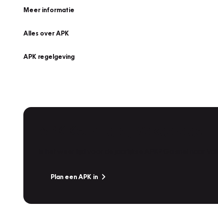
Meer informatie
Alles over APK
APK regelgeving
APK Keuring bij Vakgarage!
Is het weer tijd voor de jaarlijkse APK? Ga snel naar V
Plan een APK in