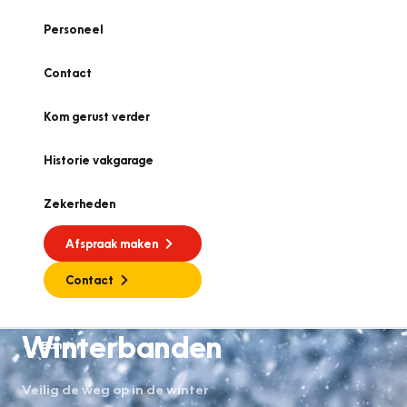
Personeel
Contact
Kom gerust verder
Historie vakgarage
Zekerheden
Afspraak maken
Contact
Winterbanden
Banden
Veilig de weg op in de winter