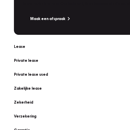
Is uw auto toe aan Onderhoud, Bandenwissel of een Va
Maak een afspraak
Lease
Private lease
Private lease used
Zakelijke lease
Zekerheid
Verzekering