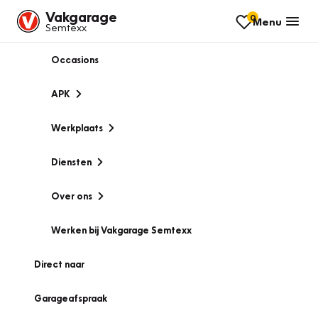
Vakgarage
0
Menu
Semtexx
Occasions
APK
Werkplaats
Diensten
Over ons
Werken bij Vakgarage Semtexx
Direct naar
Garageafspraak