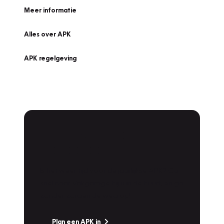
Meer informatie
Alles over APK
APK regelgeving
APK Keuring bij
Vakgarage!
Is het weer tijd voor de jaarlijkse APK? Ga
snel naar Vakgarage bij u in de buurt, en ga
zonder zorgen de weg op!
Plan een APK in