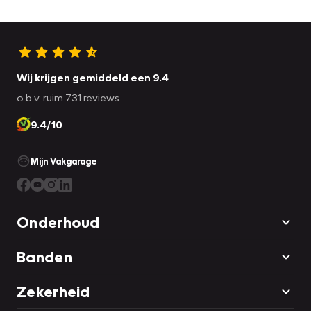
onderweg zonder snoeren en stekkers op te laden. Extra
opties op deze auto zijn: electronic climate control,
regensensor, keyless entry, buitentemperatuurmeter,
automatisch dimmende binnenspiegel en isofix-aansluiting.
Wij krijgen gemiddeld een 9.4
Deze auto is voorzien van innovatieve systemen die u
o.b.v. ruim 731 reviews
onderweg begeleiden en beschermen. In het
9.4/10
instrumentarium laat de verkeersborddetectie de actuele
verkeersborden zien. Indien u onbedoeld de rijstrook lijkt te
verlaten, reageert het Lane-keeping systeem meteen en
Mijn Vakgarage
corrigeert. Het systeem voor vermoeidheidsherkenning
neemt het waar als uw concentratie verslapt en geeft u dan
een waarschuwing. De veiligheid van deze auto wordt
Onderhoud
verder verhoogd door accident avoidance system, hill hold
functie en bandenspanningcontrolesysteem.
Banden
Overtuigd? Bel dan voor een afspraak!
Zekerheid