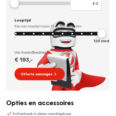
Looptijd
Kies een looptijd tussen
12
en
120
maanden
120
mnd
Uw maandbedrag:
€ 193
,-
Offerte aanvragen
Opties en accessoires
Achterbank in delen neerklapbaar