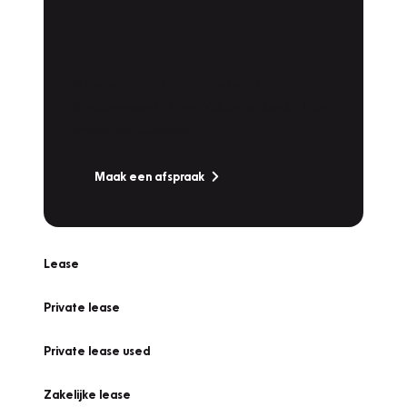
Plan een
Werkplaatsafspraak
Is uw auto toe aan Onderhoud,
Bandenwissel of een Vakantiecheck? Plan
online een afspraak!
Maak een afspraak
Lease
Private lease
Private lease used
Zakelijke lease