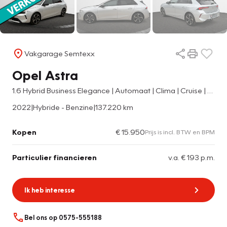
Vakgarage Semtexx
Opel Astra
1.6 Hybrid Business Elegance | Automaat | Clima | Cruise | Navi | Camera | PDC Voor & Achter | Org. NL Auto | 2de Eig.
2022
|
Hybride - Benzine
|
137.220 km
Kopen
€ 15.950
Prijs is incl. BTW en BPM
Particulier financieren
v.a. € 193 p.m.
Ik heb interesse
Bel ons op 0575-555188