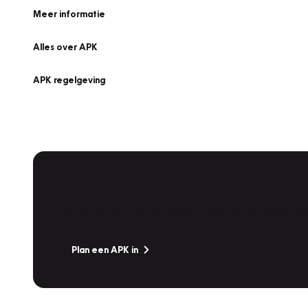
Meer informatie
Alles over APK
APK regelgeving
APK Keuring bij Vakgarage!
Is het weer tijd voor de jaarlijkse APK? Ga snel naar V
Plan een APK in