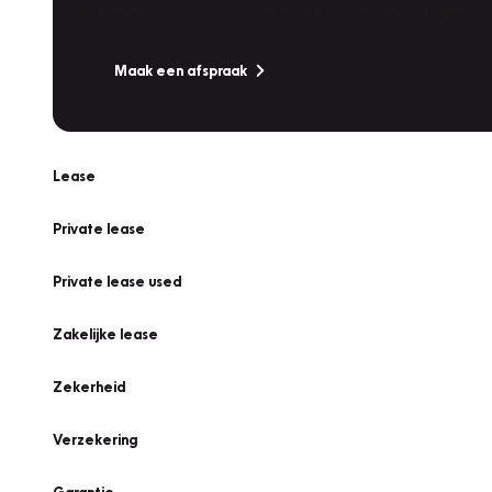
Is uw auto toe aan Onderhoud, Bandenwissel of een Va
Maak een afspraak
Lease
Private lease
Private lease used
Zakelijke lease
Zekerheid
Verzekering