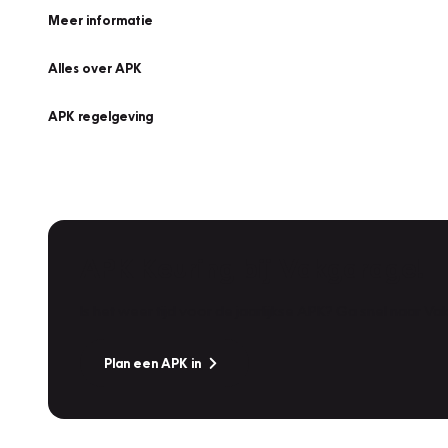
Meer informatie
Alles over APK
APK regelgeving
APK Keuring bij Vakgarage!
Is het weer tijd voor de jaarlijkse APK? Ga snel naar V
Plan een APK in