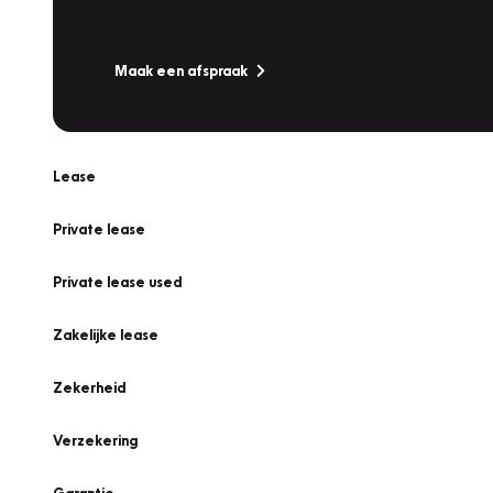
Is uw auto toe aan Onderhoud, Bandenwissel of een Va
Maak een afspraak
Lease
Private lease
Private lease used
Zakelijke lease
Zekerheid
Verzekering