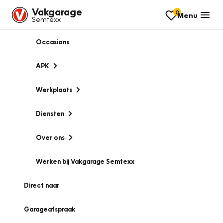
Vakgarage
0
Menu
Semtexx
Occasions
APK
Werkplaats
Diensten
Over ons
Werken bij Vakgarage Semtexx
Direct naar
Garageafspraak