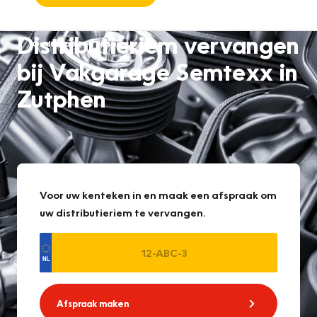
Distributieriem vervangen
Onderhoud en reparatie
bij Vakgarage Semtexx in
Zutphen
Voor uw kenteken in en maak een afspraak om
uw distributieriem te vervangen.
Afspraak maken