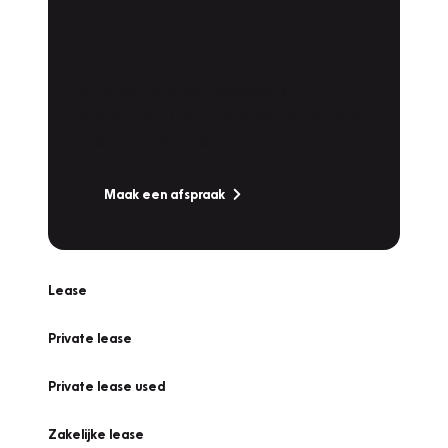
Plan een
Werkplaatsafspraak
Is uw auto toe aan Onderhoud,
Bandenwissel of een Vakantiecheck? Plan
online een afspraak!
Maak een afspraak
Lease
Private lease
Private lease used
Zakelijke lease