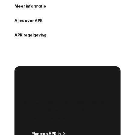
Meer informatie
Alles over APK
APK regelgeving
APK Keuring bij
Vakgarage!
Is het weer tijd voor de jaarlijkse APK? Ga
snel naar Vakgarage bij u in de buurt, en ga
zonder zorgen de weg op!
Plan een APK in