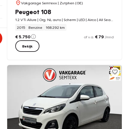
Vakgarage Semtexx
| Zutphen (GE)
Peugeot 108
1.2 VTi Allure | Org. NL auto | Scherm | LED | Airco | All Season | 5-Deurs | Blue-tooth | Nieuwe koppeling
2015
Benzine
168.292 km
€ 5.750
€ 79
of v.a.
/mnd
Bekijk