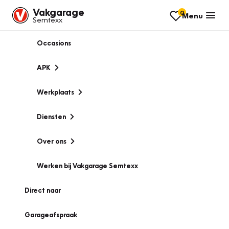
Vakgarage
0
Menu
Semtexx
Occasions
APK
Werkplaats
Diensten
Over ons
Werken bij Vakgarage Semtexx
Direct naar
Garageafspraak