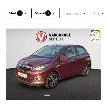
Merk
Model
Transmissie
Prijs
1
1