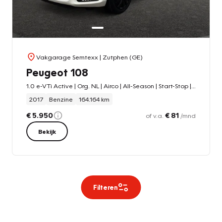
Vakgarage Semtexx
| Zutphen (GE)
Peugeot 108
1.0 e-VTi Active | Org. NL | Airco | All-Season | Start-Stop | Boordcomputer | Android Auto | Apple Carplay | Isofix
2017
Benzine
164.164 km
€ 5.950
€ 81
of v.a.
/mnd
Bekijk
Filteren