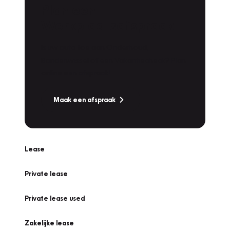
Plan een
Werkplaatsafspraak
Is uw auto toe aan Onderhoud,
Bandenwissel of een Vakantiecheck? Plan
online een afspraak!
Maak een afspraak
Lease
Private lease
Private lease used
Zakelijke lease