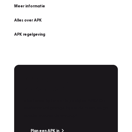
Meer informatie
Alles over APK
APK regelgeving
APK Keuring bij
Vakgarage!
Is het weer tijd voor de jaarlijkse APK? Ga
snel naar Vakgarage bij u in de buurt, en ga
zonder zorgen de weg op!
Plan een APK in