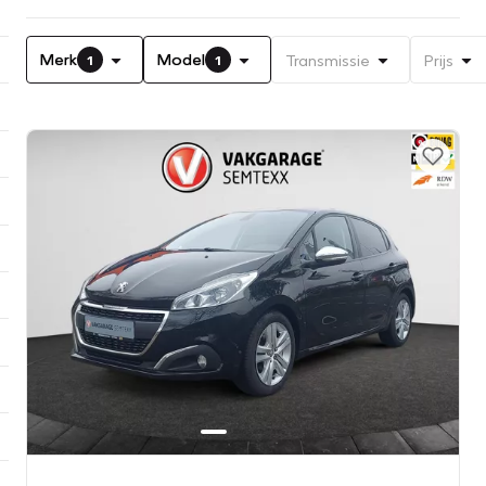
Merk
Model
Transmissie
Prijs
1
1