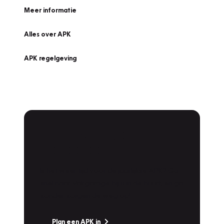
Meer informatie
Alles over APK
APK regelgeving
APK Keuring bij
Vakgarage!
Is het weer tijd voor de jaarlijkse APK? Ga
snel naar Vakgarage bij u in de buurt, en ga
zonder zorgen de weg op!
Plan een APK in