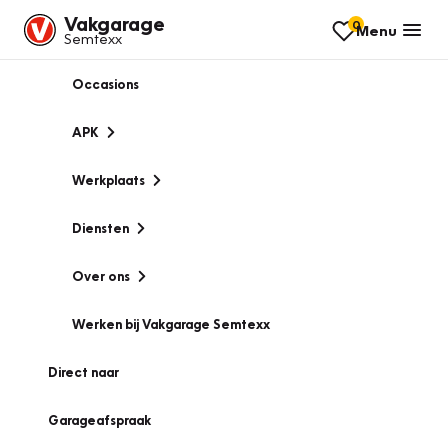
Vakgarage
0
Menu
Semtexx
Occasions
APK
Werkplaats
Diensten
Over ons
Werken bij Vakgarage Semtexx
Direct naar
Garageafspraak