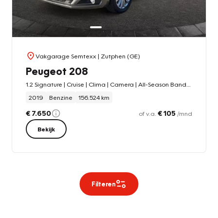
Vakgarage Semtexx
| Zutphen (GE)
Peugeot 208
1.2 Signature | Cruise | Clima | Camera | All-Season Banden | IsoFix | PDC Achterzijde | APK 28-2-2027
2019
Benzine
156.524 km
€ 7.650
€ 105
of v.a.
/mnd
Bekijk
Filteren