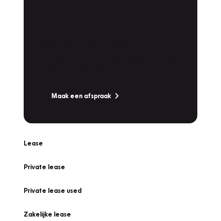
Plan een
Werkplaatsafspraak
Is uw auto toe aan Onderhoud,
Bandenwissel of een Vakantiecheck? Plan
online een afspraak!
Maak een afspraak
Lease
Private lease
Private lease used
Zakelijke lease