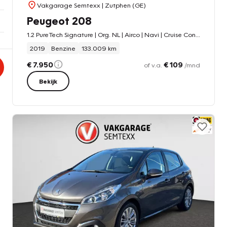
Vakgarage Semtexx
| Zutphen (GE)
Peugeot 208
1.2 PureTech Signature | Org. NL | Airco | Navi | Cruise Control | Android Auto | Apple Carplay | LM Velgen
2019
Benzine
133.009 km
€ 7.950
€ 109
of v.a.
/mnd
Bekijk