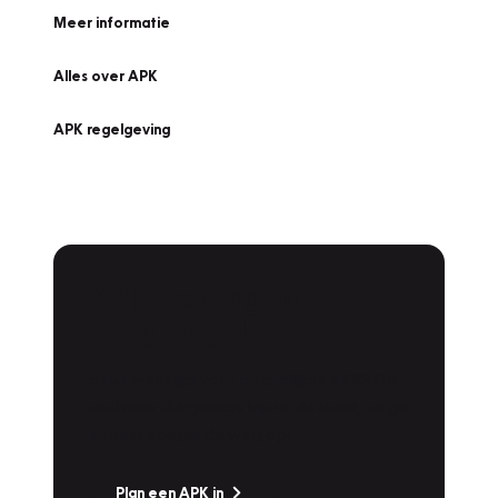
Meer informatie
Alles over APK
APK regelgeving
APK Keuring bij
Vakgarage!
Is het weer tijd voor de jaarlijkse APK? Ga
snel naar Vakgarage bij u in de buurt, en ga
zonder zorgen de weg op!
Plan een APK in