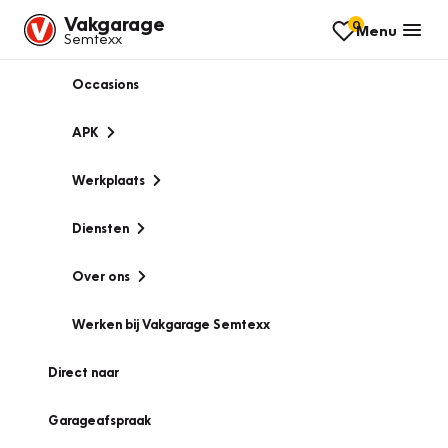
Vakgarage
0
Menu
Semtexx
Occasions
APK
Werkplaats
Diensten
Over ons
Werken bij Vakgarage Semtexx
Direct naar
Garageafspraak