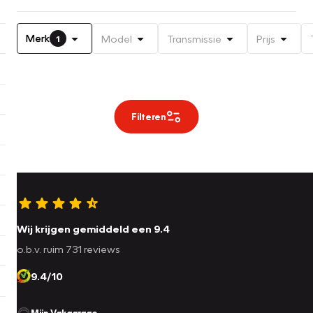
Merk
Model
Transmissie
Prijs
1
Filteren
Wij krijgen gemiddeld een 9.4
o.b.v. ruim 731 reviews
9.4/10