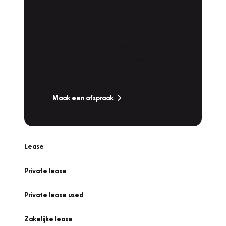
Plan een
Werkplaatsafspraak
Is uw auto toe aan Onderhoud,
Bandenwissel of een Vakantiecheck? Plan
online een afspraak!
Maak een afspraak
Lease
Private lease
Private lease used
Zakelijke lease