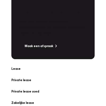
Plan een
Werkplaatsafspraak
Is uw auto toe aan Onderhoud,
Bandenwissel of een Vakantiecheck? Plan
online een afspraak!
Maak een afspraak
Lease
Private lease
Private lease used
Zakelijke lease