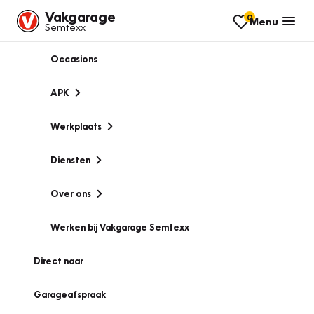
Vakgarage
0
Menu
Semtexx
Occasions
APK
Werkplaats
Diensten
Over ons
Werken bij Vakgarage Semtexx
Direct naar
Garageafspraak