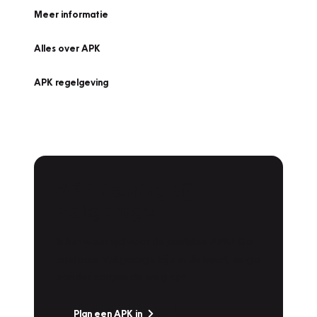
Meer informatie
Alles over APK
APK regelgeving
APK Keuring bij
Vakgarage!
Is het weer tijd voor de jaarlijkse APK? Ga
snel naar Vakgarage bij u in de buurt, en ga
zonder zorgen de weg op!
Plan een APK in