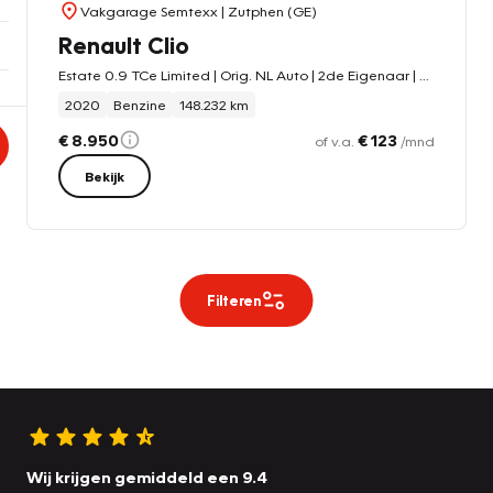
Vakgarage Semtexx
| Zutphen (GE)
Renault Clio
Estate 0.9 TCe Limited | Orig. NL Auto | 2de Eigenaar | Airco | Cruise | Dakrails | Navi | PDC Achter | IsoFix
2020
Benzine
148.232 km
€ 8.950
€ 123
of v.a.
/mnd
Bekijk
Filteren
Wij krijgen gemiddeld een 9.4