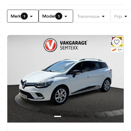
Merk
Model
Transmissie
Prijs
1
1