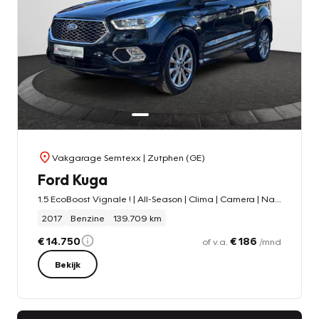
Vakgarage Semtexx
| Zutphen (GE)
Ford Kuga
1.5 EcoBoost Vignale ! | All-Season | Clima | Camera | Navi | Cruise | Keyless Entry | Keyless Start | Trekhaak Elektr.
2017
Benzine
139.709 km
€ 14.750
€ 186
of v.a.
/mnd
Bekijk