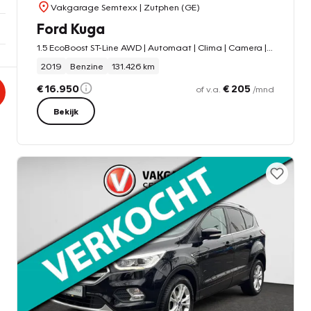
Vakgarage Semtexx
| Zutphen (GE)
Ford Kuga
1.5 EcoBoost ST-Line AWD | Automaat | Clima | Camera | Cruise | Navi | Stoelverw. | Stuurverw. | Verw. Voorr. | APK 6-28
2019
Benzine
131.426 km
€ 16.950
€ 205
of v.a.
/mnd
Bekijk