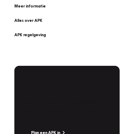
Meer informatie
Alles over APK
APK regelgeving
APK Keuring bij
Vakgarage!
Is het weer tijd voor de jaarlijkse APK? Ga
snel naar Vakgarage bij u in de buurt, en ga
zonder zorgen de weg op!
Plan een APK in