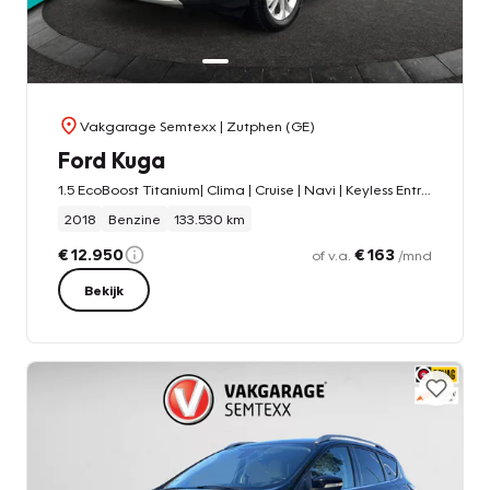
Vakgarage Semtexx
| Zutphen (GE)
Ford Kuga
1.5 EcoBoost Titanium| Clima | Cruise | Navi | Keyless Entry | PDC Voor+Achter | Stoel En Stuur Verwarming | Park Assist
2018
Benzine
133.530 km
€ 12.950
€ 163
of v.a.
/mnd
Bekijk