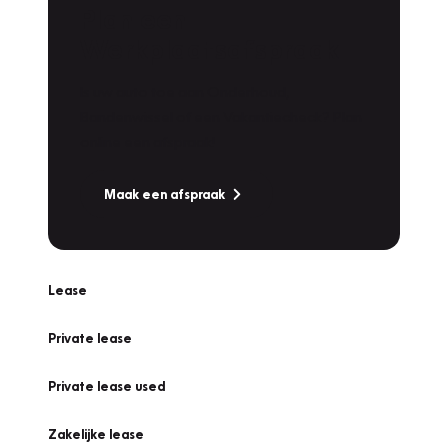
Plan een
Werkplaatsafspraak
Is uw auto toe aan Onderhoud,
Bandenwissel of een Vakantiecheck? Plan
online een afspraak!
Maak een afspraak
Lease
Private lease
Private lease used
Zakelijke lease