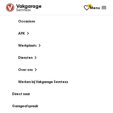
Vakgarage
0
Menu
Semtexx
Occasions
APK
Werkplaats
Diensten
Over ons
Werken bij Vakgarage Semtexx
Direct naar
Garageafspraak