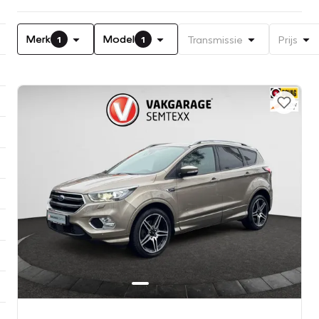
Merk
Model
Transmissie
Prijs
1
1