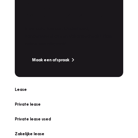
Plan een
Werkplaatsafspraak
Is uw auto toe aan Onderhoud,
Bandenwissel of een Vakantiecheck? Plan
online een afspraak!
Maak een afspraak
Lease
Private lease
Private lease used
Zakelijke lease