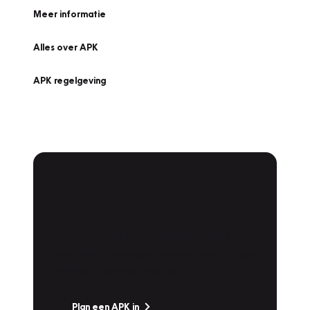
Meer informatie
Alles over APK
APK regelgeving
APK Keuring bij
Vakgarage!
Is het weer tijd voor de jaarlijkse APK? Ga
snel naar Vakgarage bij u in de buurt, en ga
zonder zorgen de weg op!
Plan een APK in