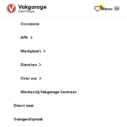
Vakgarage
0
Menu
Semtexx
Occasions
APK
Werkplaats
Diensten
Over ons
Werken bij Vakgarage Semtexx
Direct naar
Garageafspraak