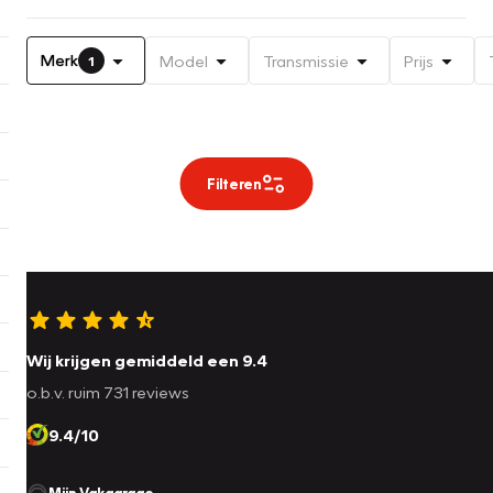
Merk
Model
Transmissie
Prijs
1
Filteren
Wij krijgen gemiddeld een 9.4
o.b.v. ruim 731 reviews
9.4/10