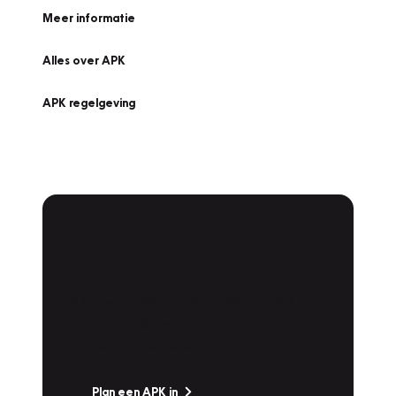
Meer informatie
Alles over APK
APK regelgeving
APK Keuring bij
Vakgarage!
Is het weer tijd voor de jaarlijkse APK? Ga
snel naar Vakgarage bij u in de buurt, en ga
zonder zorgen de weg op!
Plan een APK in