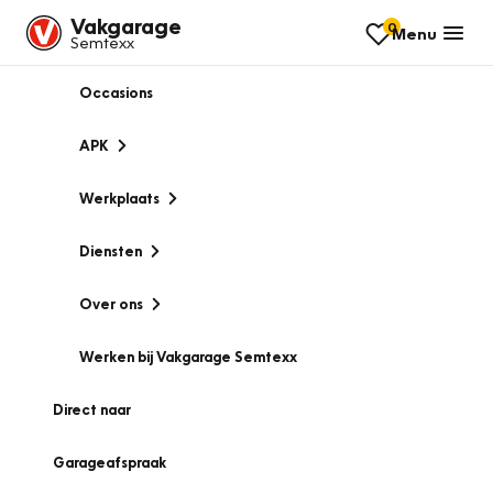
Vakgarage
0
Menu
Semtexx
Occasions
APK
Werkplaats
Diensten
Over ons
Werken bij Vakgarage Semtexx
Direct naar
Garageafspraak