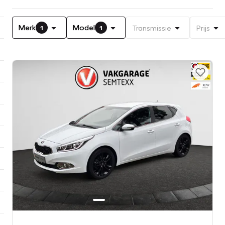
Merk
Model
Transmissie
Prijs
1
1