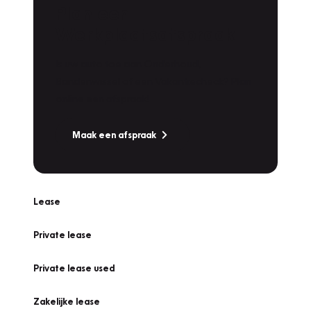
Plan een
Werkplaatsafspraak
Is uw auto toe aan Onderhoud,
Bandenwissel of een Vakantiecheck? Plan
online een afspraak!
Maak een afspraak
Lease
Private lease
Private lease used
Zakelijke lease