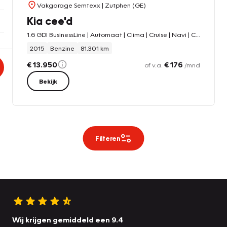
Vakgarage Semtexx
| Zutphen (GE)
Kia cee'd
1.6 GDI BusinessLine | Automaat | Clima | Cruise | Navi | Camera | Winterwielenset | 2de Eigenaar | Origineel NL Auto
2015
Benzine
81.301 km
€ 13.950
€ 176
of v.a.
/mnd
Bekijk
Filteren
Wij krijgen gemiddeld een 9.4